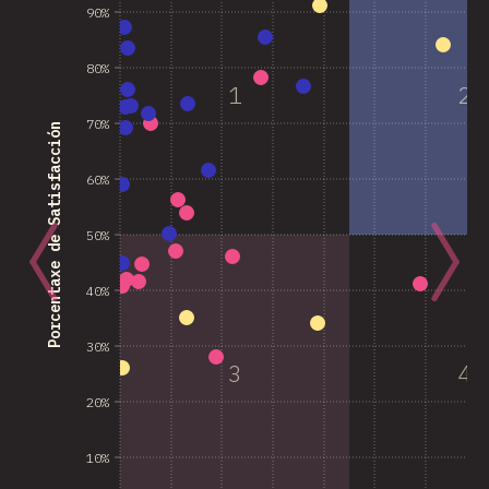
90%
80%
1
2
70%
Porcentaxe de Satisfacción
60%
50%
40%
30%
3
4
20%
10%