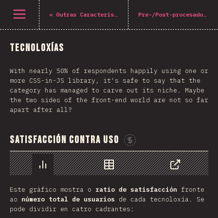
Navigated to The State of CSS 2021
Open menu
«
Outras Características
Pre-/Post-procesadores
Tecnoloxías
With nearly 50% of respondents happily using one or
more CSS-in-JS library, it's safe to say that the
category has managed to carve out its niche. Maybe
the two sides of the front-end world are not so far
apart after all?
Satisfacción contra Uso
Sponsor This Chart
Chart
Data
Share
Este gráfico mostra o
ratio de satisfacción
fronte
ao
número total de usuarios
de cada tecnoloxía. Se
pode dividir en catro cadrantes: