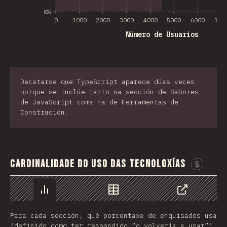
0%
0
1000
2000
3000
4000
5000
6000
700
Número de Usuarios
Decatarse que TypeScript aparece dúas veces
porque se inclúe tanto na sección de Sabores
de JavaScript coma na de Ferramentas de
Construción.
Cardinalidade do Uso das Tecnoloxías
Chart
Data
Share
Para cada sección, qué porcentaxe de enquisados usa
(definido como ter respondido “o volvería a usar”)