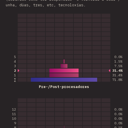
unha, dúas, tres, etc, tecnoloxías.
5
0.0%
4
1.5%
3
7.5%
2
31.4%
Most common answer
1
31.4%
∑
71.8
%
Pre-/Post-procesadores
12
0.0%
11
0.0%
10
0.0%
9
0.0%
8
0.1%