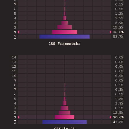
7
0.1%
6
0.5%
5
1.2%
4
2.9%
3
6.9%
2
15.2%
1
26.8%
Most common answer
∑
53.7
%
CSS Frameworks
14
0.0%
13
0.0%
12
0.0%
11
0.0%
10
0.0%
9
0.0%
8
0.1%
7
0.3%
6
0.5%
5
1.8%
4
3.9%
3
8.1%
2
12.5%
1
20.6%
Most common answer
∑
47.8
%
CSS-in-JS