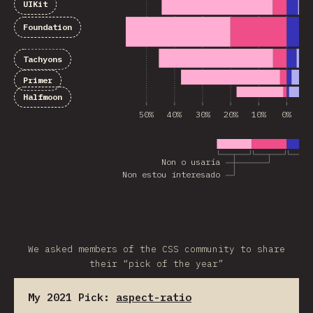
UIKit
Foundation
Tachyons
Primer
Halfmoon
50%
40%
30%
20%
10%
0%
1
Non o usaría
Non estou interesado
We asked members of the CSS community to share
their “pick of the year”
My 2021 Pick:
aspect-ratio