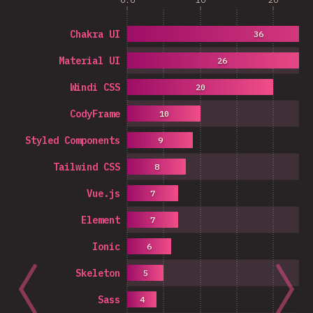
Chakra UI
36
Material UI
26
Windi CSS
20
CodyFrame
10
Styled Components
9
Tailwind CSS
8
Vue.js
7
Element
7
Ionic
6
Skeleton
5
Sass
4