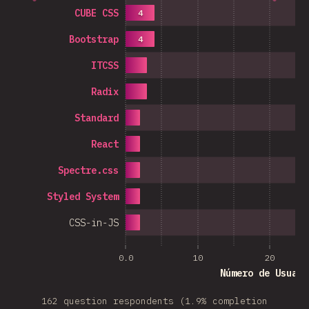
CUBE CSS
4
Bootstrap
4
ITCSS
Radix
Standard
React
Spectre.css
Styled System
CSS-in-JS
0.0
10
20
Número de Usuari
162 question respondents (1.9% completion