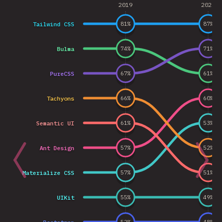
2019
2020
Tailwind CSS
81
%
87
%
Bulma
74
%
71
%
PureCSS
67
%
61
%
Tachyons
66
%
60
%
Semantic UI
61
%
53
%
Ant Design
57
%
52
%
Materialize CSS
57
%
51
%
UIKit
55
%
49
%