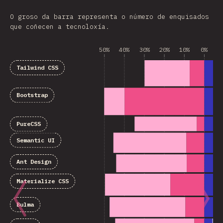
O groso da barra representa o número de enquisados
que coñecen a tecnoloxía.
50%
40%
30%
20%
10%
0%
1
Tailwind CSS
Bootstrap
PureCSS
Semantic UI
Ant Design
Materialize CSS
Bulma