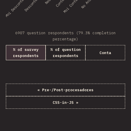
No Answer
Moi Descontento
Descontento
Contento
Moi Contento
6907 question respondents (79.3% completion
percentage)
% of survey
% of question
Conta
respondents
respondents
«
Pre-/Post-procesadores
CSS-in-JS
»