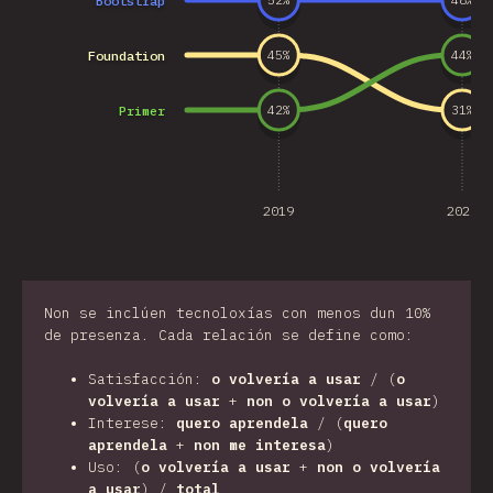
Bootstrap
52
%
48
%
Foundation
45
%
44
%
Primer
42
%
31
%
2019
2020
Non se inclúen tecnoloxías con menos dun 10%
de presenza. Cada relación se define como:
Satisfacción:
o volvería a usar
/ (
o
volvería a usar
+
non o volvería a usar
)
Interese:
quero aprendela
/ (
quero
aprendela
+
non me interesa
)
Uso: (
o volvería a usar
+
non o volvería
a usar
) /
total