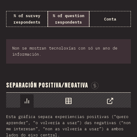
% of survey
% of question
Conta
respondents
respondents
Non se mostran tecnoloxías con só un ano de
información.
Separación Positiva/Negativa
Sponsor 
Chart
Data
Share
Esta gráfica separa experiencias positivas (“quero
aprender”, “o volvería a usar”) das negativas (“non
me interesan”, “non as volvería a usar”) a ambos
lados do eixo central.