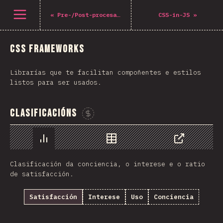
Open menu
«
Pre-/Post-procesadores
CSS-in-JS
»
CSS Frameworks
Librarías que te facilitan compoñentes e estilos
listos para ser usados.
Clasificacións
Sponsor This Chart
Chart
Data
Share
Clasificación da conciencia, o interese e o ratio
de satisfacción.
Satisfacción
Interese
Uso
Conciencia