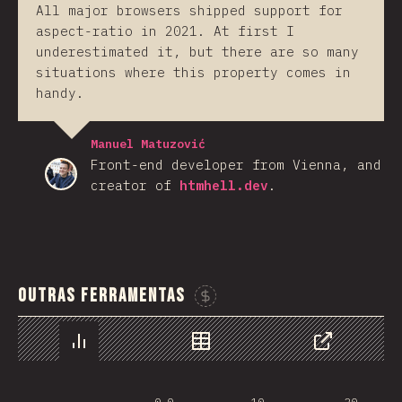
All major browsers shipped support for
aspect-ratio in 2021. At first I
underestimated it, but there are so many
situations where this property comes in
handy.
Manuel Matuzović
Front-end developer from Vienna, and
creator of
htmhell.dev
.
Outras Ferramentas
Sponsor This Chart
Chart
Data
Share
0.0
10
20