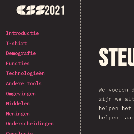
The State of CSS 2021
[nl-NL] general.back_to_intro
Introductie
T-shirt
Ste
Demografie
Functies
Technologieën
Andere tools
We voeren 
Omgevingen
zijn we al
Middelen
helpen het
Meningen
helpen, aa
Onderscheidingen
Conclusie