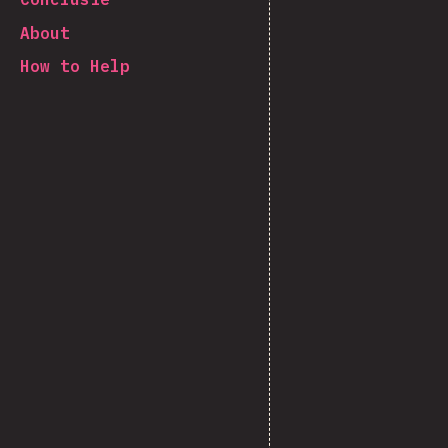
About
How to Help