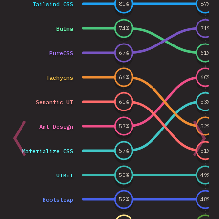
Tailwind CSS
81
%
87
%
Bulma
74
%
71
%
PureCSS
67
%
61
%
Tachyons
66
%
60
%
Semantic UI
61
%
53
%
Ant Design
57
%
52
%
Materialize CSS
57
%
51
%
UIKit
55
%
49
%
Bootstrap
52
%
48
%