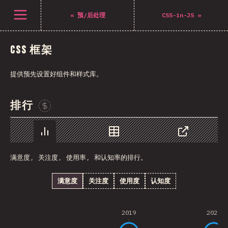
打开菜单
«
预/后处理
CSS-in-JS
»
CSS 框架
提供预先设置好组件和样式库。
排行
Sponsor This Chart
图表
数据
分享
满意度, 关注度, 使用率, 和认知率的排行。
满意度
关注度
使用度
认知度
2019
2020