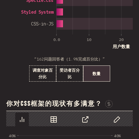
Spectre.css
Styled System
CSS-in-JS
0.0
10
20
用户数量
“162问题回答者（1.9%完成百分比）”
调查对象百
受访者百分
数量
分比
比
你对CSS框架的现状有多满意？
图表
数据
分享
自定义数据
40%
40%