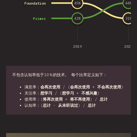
Foundation
45
%
44
%
Primer
42
%
31
%
2019
2020
不包含认知率低于10％的技术。 每个比率定义如下：
满意率：
会再次使用
/ (
会再次使用
+
不会再次使用
)
关注率：
想学习
/ (
想学习
+
不感兴趣
)
使用率：(
将再次使用
+
将不再使用
) /
总计
认知率：(
总计
-
从未听说过
) /
总计