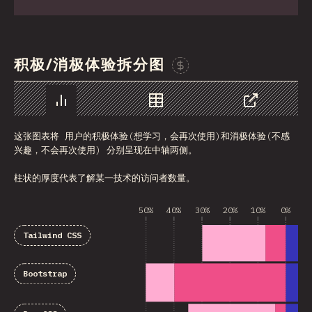
积极/消极体验拆分图
Sponsor This Chart
图表
数据
分享
这张图表将 用户的积极体验(想学习，会再次使用)和消极体验(不感
兴趣，不会再次使用) 分别呈现在中轴两侧。
柱状的厚度代表了解某一技术的访问者数量。
50%
40%
30%
20%
10%
0%
1
Tailwind CSS
Bootstrap