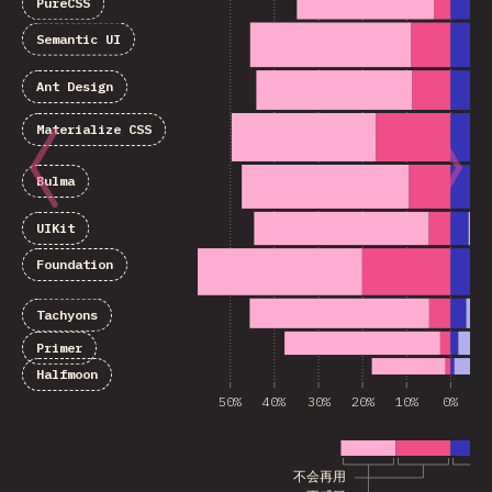
PureCSS
Semantic UI
Ant Design
Materialize CSS
Bulma
UIKit
Foundation
Tachyons
Primer
Halfmoon
50%
40%
30%
20%
10%
0%
1
不会再用