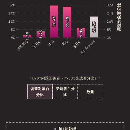
32%
32%
调查对象百分比
24%
24%
31.4%
31.4%
30.4%
30.4%
16%
16%
20.5%
20.5%
8%
8%
9.4%
9.4%
5.9%
5.9%
2.4%
2.4%
0%
0%
No Answer
很不开心
不开心
中立
开心
很开心
“6907问题回答者（79.3%完成百分比）”
调查对象百
受访者百分
数量
分比
比
«
预/后处理