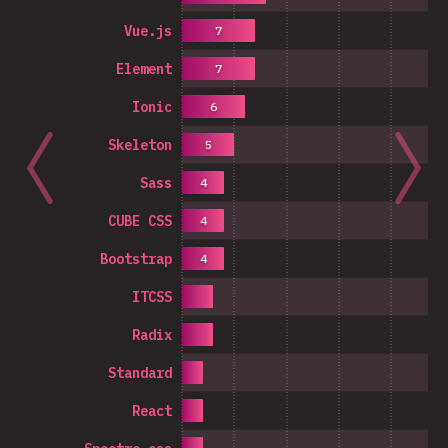
Vue.js
7
Element
7
Ionic
6
Skeleton
5
Sass
4
CUBE CSS
4
Bootstrap
4
ITCSS
Radix
Standard
React