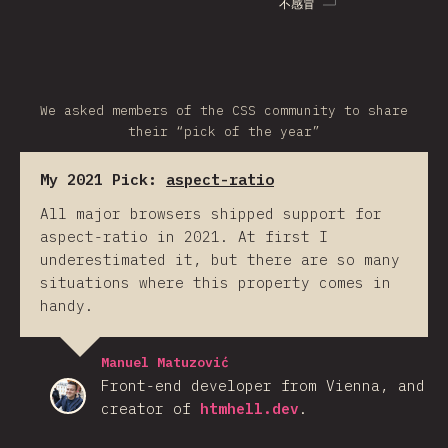
不感冒
We asked members of the CSS community to share
their “pick of the year”
My 2021 Pick:
aspect-ratio
All major browsers shipped support for
aspect-ratio in 2021. At first I
underestimated it, but there are so many
situations where this property comes in
handy.
Manuel Matuzović
Front-end developer from Vienna, and
creator of
htmhell.dev
.