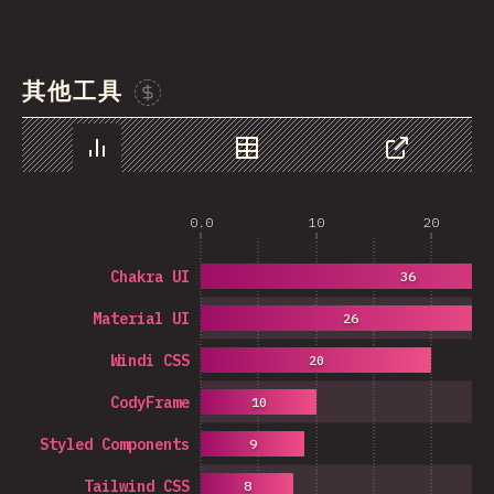
其他工具
Sponsor This Chart
图表
数据
分享
0.0
10
20
Chakra UI
36
Material UI
26
Windi CSS
20
CodyFrame
10
Styled Components
9
Tailwind CSS
8