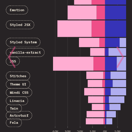
Emotion
Styled JSX
Styled System
vanilla-extract
JSS
Stitches
Theme UI
Windi CSS
Linaria
Twin
Astroturf
Fela
40%
30%
20%
10%
0%
10%
20