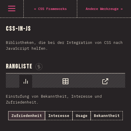
Navigated to The State of CSS 2021
Öffne Menü
«
CSS Frameworks
Andere Werkzeuge
»
CSS-in-JS
Bibliotheken, die bei der Integration von CSS nach
JavaScript helfen.
Rangliste
Sponsor This Chart
Chart
Data
Share
Einstufung von Bekanntheit, Interesse und
Zufriedenheit.
Zufriedenheit
Interesse
Usage
Bekanntheit