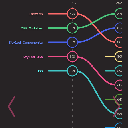
2019
2020
Emotion
87
%
87
%
CSS Modules
86
%
82
%
Styled Components
85
%
80
%
Styled JSX
67
%
80
%
JSS
59
%
69
%
68
%
64
%
58
%