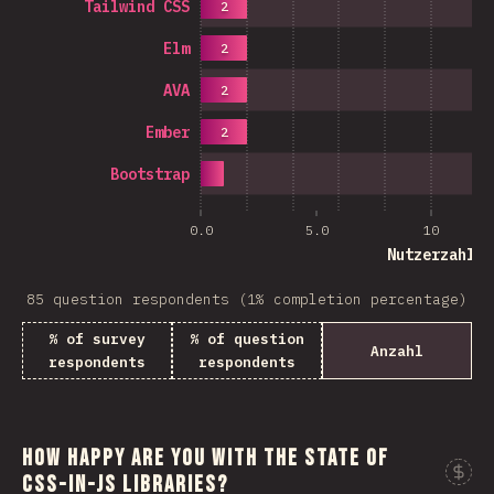
Tailwind CSS
2
Elm
2
AVA
2
Ember
2
Bootstrap
0.0
5.0
10
Nutzerzahl
85 question respondents (1% completion percentage)
% of survey
% of question
Anzahl
respondents
respondents
How happy are you with the state of
CSS-in-JS libraries?