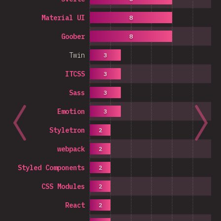
Material UI
8
Goober
8
Twin
3
ITCSS
3
Sass
3
Emotion
3
Styletron
2
webpack
2
Styled Components
2
CSS Modules
2
React
2