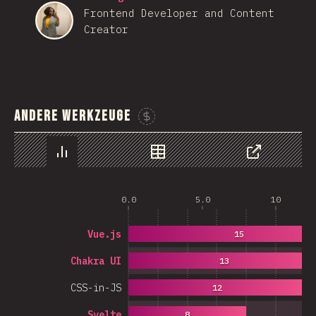
Frontend Developer and Content
Creator
Andere Werkzeuge
Sponsor This Chart
Chart
Data
Share
0.0
5.0
10
Vue.js
15
Chakra UI
13
CSS-in-JS
12
Svelte
8