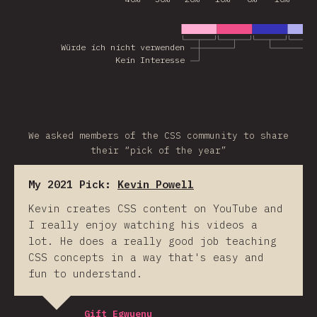
Würde ich nicht verwenden
Kein Interesse
We asked members of the CSS community to share
their “pick of the year”
My 2021 Pick:
Kevin Powell
Kevin creates CSS content on YouTube and
I really enjoy watching his videos a
lot. He does a really good job teaching
CSS concepts in a way that's easy and
fun to understand.
Gift Egwuenu