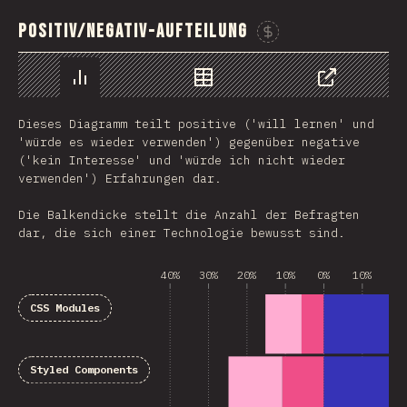
Positiv/Negativ-Aufteilung
Sponsor This
Chart
Data
Share
Dieses Diagramm teilt positive ('will lernen' und
'würde es wieder verwenden') gegenüber negative
('kein Interesse' und 'würde ich nicht wieder
verwenden') Erfahrungen dar.
Die Balkendicke stellt die Anzahl der Befragten
dar, die sich einer Technologie bewusst sind.
40%
30%
20%
10%
0%
10%
20
CSS Modules
Styled Components