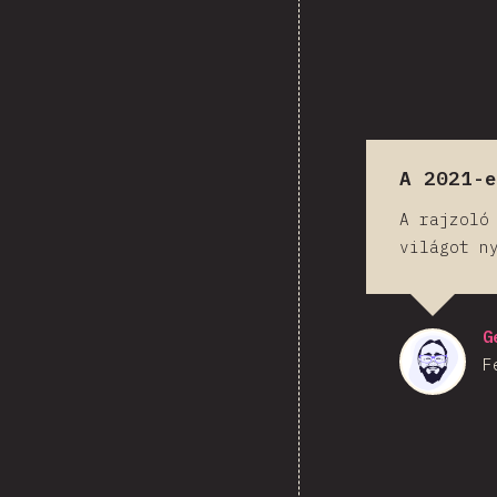
A 2021-
A rajzoló
világot n
G
F