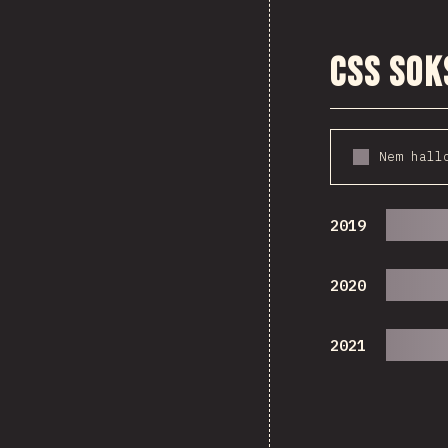
CSS sok
Nem hall
2019
2020
2021