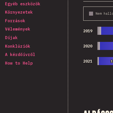
Egyéb eszközök
Környezetek
Nem hall
Források
Vélemények
2019
Díjak
Konklúziók
2020
A kérdőívről
2021
1
1
How to Help