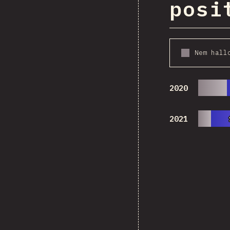
posi
Nem hall
2020
2021