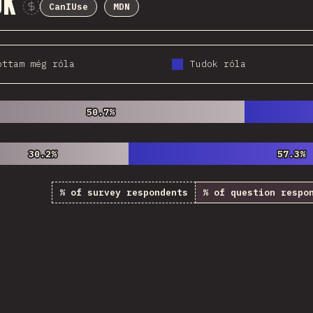
ok
CanIUse
MDN
Sponsor This Chart
ottam még róla
Tudok róla
50.7%
50.7%
30.2%
30.2%
57.3%
57.3%
% of survey respondents
% of question respo