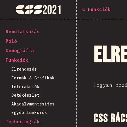
Navigated to The State of CSS 2021
The State of CSS 2021
«
Funkciók
[hu-HU] general.back_to_intro
Bemutatkozás
Póló
Elr
Demográfia
Funkciók
Elrendezés
Formák & Grafikák
Hogyan poz
Interakciók
Betűkészlet
Akadálymentesítés
Egyéb funkciók
CSS rác
Technológiák