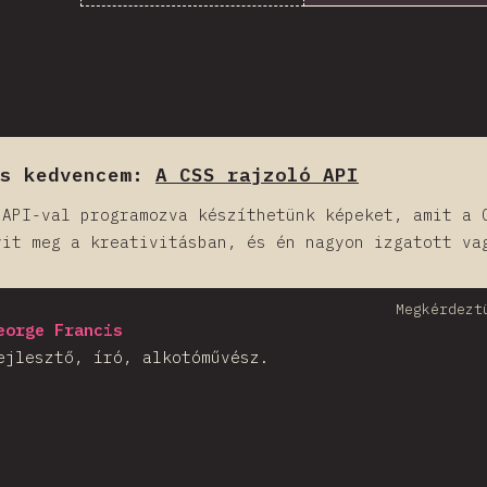
es kedvencem:
A CSS rajzoló API
 API-val programozva készíthetünk képeket, amit a 
yit meg a kreativitásban, és én nagyon izgatott va
Megkérdezt
eorge Francis
ejlesztő, író, alkotóművész.