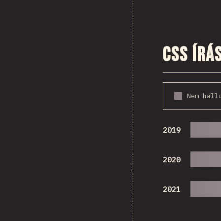
CSS írá
Nem hall
2019
2020
2021