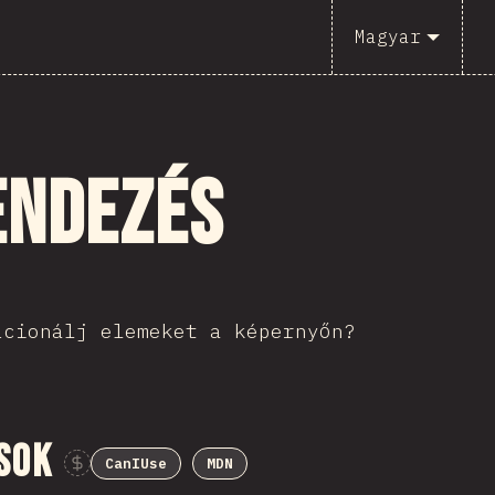
Magyar
endezés
ícionálj elemeket a képernyőn?
sok
CanIUse
MDN
Sponsor This Chart