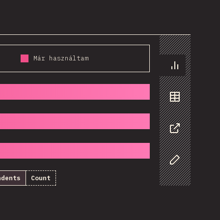
Már használtam
Diagramok
Adatok
Megosztás
Customize D
ndents
Count