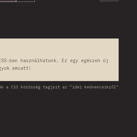
CSS-ben használhatunk. Ez egy egészen új
gyok emiatt!
ük a CSS közösség tagjait az "idei kedvenceikről"