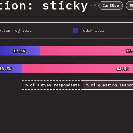
tion: sticky
CanIUse
M
ottam még róla
Tudok róla
17.3%
17.3%
75
75
13.5%
13.5%
83.5%
83.5%
% of survey respondents
% of question respo