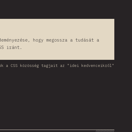
deményezése, hogy megossza a tudását a
SS iránt.
ük a CSS közösség tagjait az "idei kedvenceikről"
hart