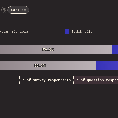
CanIUse
Sponsor This Chart
ottam még róla
Tudok róla
59.9%
59.9%
52.3%
52.3%
% of survey respondents
% of question respo