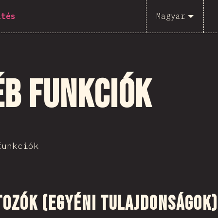
ítés
Magyar
éb funkciók
funkciók
tozók (Egyéni Tulajdonságok)