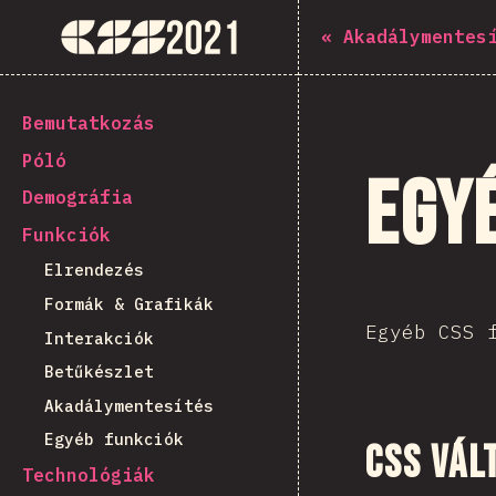
The State of CSS 2021
«
Akadálymentes
[hu-HU] general.back_to_intro
Bemutatkozás
Póló
Egy
Demográfia
Funkciók
Elrendezés
Formák & Grafikák
Egyéb CSS 
Interakciók
Betűkészlet
Akadálymentesítés
Egyéb funkciók
CSS vál
Technológiák