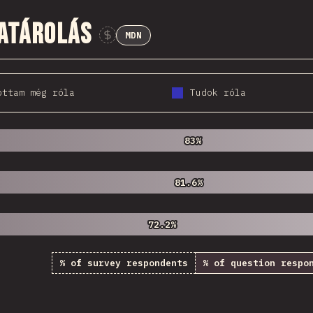
atárolás
MDN
Sponsor This Chart
ottam még róla
Tudok róla
83%
83%
81.6%
81.6%
72.2%
72.2%
% of survey respondents
% of question respo