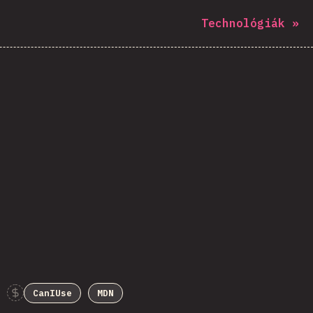
Technológiák
»
CanIUse
MDN
Sponsor This Chart