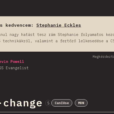
es kedvencem:
Stephanie Eckles
anul nagy hatást tesz rám Stephanie folyamatos kez
S technikákról, valamint a fertőző lelkesedése a C
Megkérdezt
evin Powell
SS Evangelist
-change
CanIUse
MDN
Sponsor This C