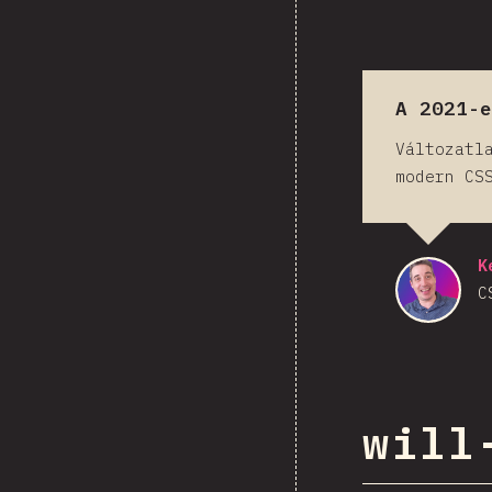
A 2021-
Változatl
modern CS
K
C
will