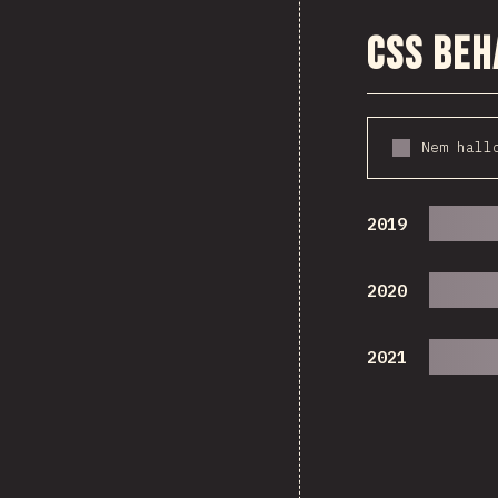
CSS beh
Nem hall
2019
2020
2021