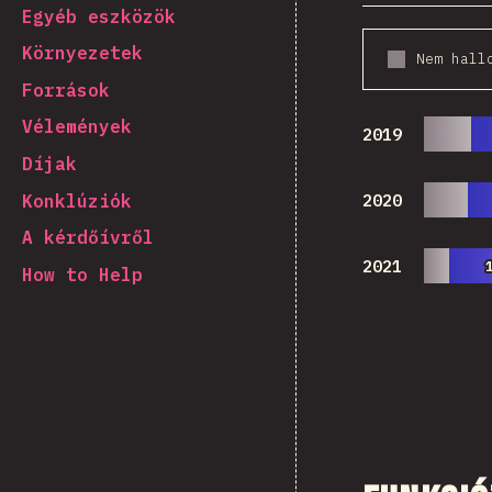
Egyéb eszközök
Környezetek
Nem hall
Források
Vélemények
2019
Díjak
Konklúziók
2020
A kérdőívről
2021
How to Help