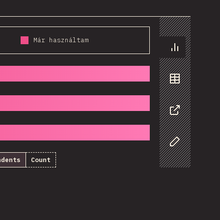
Már használtam
Diagramok
Adatok
Megosztás
Customize D
ndents
Count