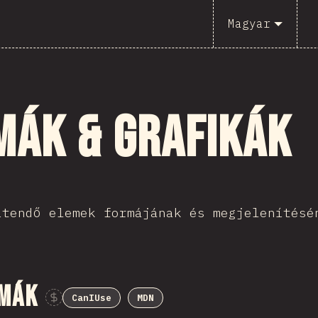
Magyar
mák & Grafikák
ítendő elemek formájának és megjelenítésé
rmák
CanIUse
MDN
Sponsor This Chart