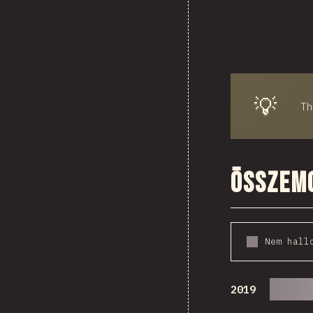
💡
T
Összemo
Nem hall
2019