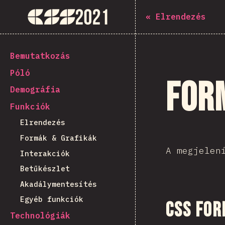
Navigated to The State of CSS 2021
The State of CSS 2021
«
Elrendezés
[hu-HU] general.back_to_intro
Bemutatkozás
Póló
For
Demográfia
Funkciók
Elrendezés
Formák & Grafikák
A megjelen
Interakciók
Betűkészlet
Akadálymentesítés
Egyéb funkciók
CSS fo
Technológiák