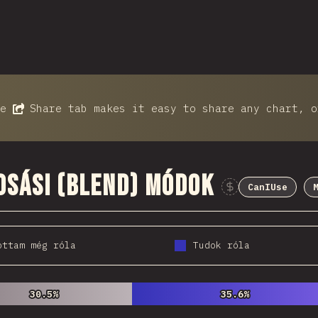
he
Share
tab makes it easy to share any chart, o
sási (blend) módok
CanIUse
ottam még róla
Tudok róla
30.5%
30.5%
35.6%
35.6%