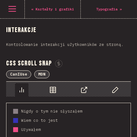
Open menu
«
Kształty i grafiki
Typografia
»
Interakcje
Kontrolowanie interakcji użytkowników ze stroną.
CSS Scroll Snap
Sponsor This Chart
CanIUse
MDN
Chart
Data
Share
Customize 
Nigdy o tym nie słyszałem
Wiem co to jest
Używałem