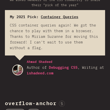
their “pick of the year”
My 2021 Pick:
Container Queries
CSS container queries again! We got the
chance to play with them in a browser.
Thanks to Miriam Suzanne for moving this
forward! I can't wait to use them
without a flag.
Ahmad Shadeed
Author of
Debugging CSS
, Writing at
ishadeed.com
overflow-anchor
Sponsor This Chart