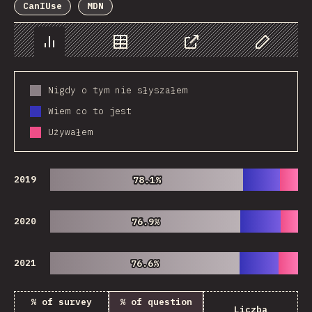
CanIUse
MDN
Chart
Data
Share
Customize 
Nigdy o tym nie słyszałem
Wiem co to jest
Używałem
2019
78.1%
78.1%
2020
76.9%
76.9%
2021
76.6%
76.6%
% of survey
% of question
Liczba