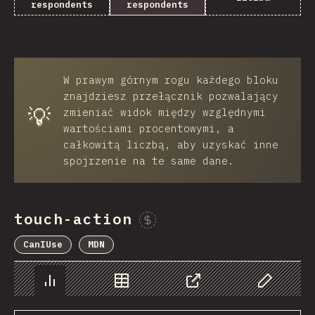
respondents
respondents
W prawym górnym rogu każdego bloku
znajdziesz przełącznik pozwalający
💡
zmieniać widok między względnymi
wartościami procentowymi, a
całkowitą liczbą, aby uzyskać inne
spojrzenie na te same dane.
touch-action
Sponsor This Chart
CanIUse
MDN
Chart
Data
Share
Customize 