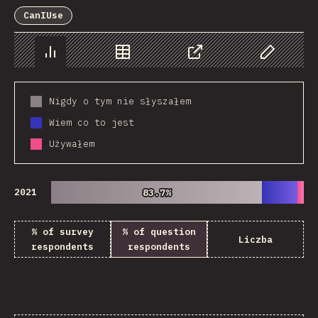
Sponsor This Chart
CanIUse
Chart
Data
Share
Customize 
Nigdy o tym nie słyszałem
Wiem co to jest
Używałem
2021
83.7%
83.7%
% of survey
% of question
Liczba
respondents
respondents