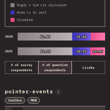
Nigdy o tym nie słyszałem
Wiem co to jest
Używałem
2020
62.4%
62.4%
21.6%
21.6%
2021
62.7%
62.7%
20.5%
20.5%
16.9%
16.9%
% of survey
% of question
Liczba
respondents
respondents
pointer-events
Sponsor This Chart
CanIUse
MDN