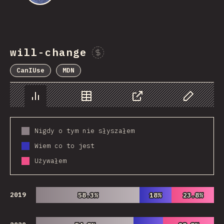
will-change
Sponsor This Chart
CanIUse
MDN
Chart
Data
Share
Customize 
Nigdy o tym nie słyszałem
Wiem co to jest
Używałem
2019
58.3%
58.3%
18%
18%
23.8%
23.8%