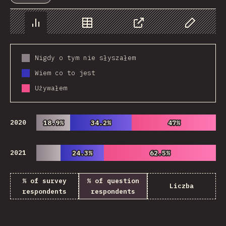
Chart
Data
Share
Customize 
Nigdy o tym nie słyszałem
Wiem co to jest
Używałem
2020
18.9%
18.9%
34.2%
34.2%
47%
47%
2021
24.3%
24.3%
62.5%
62.5%
% of survey
% of question
Liczba
respondents
respondents