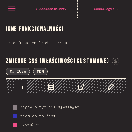
Open menu
«
Accessibility
Technologie
»
Inne funkcjonalności
Inne funkcjonalności CSS-a.
Zmienne CSS (Właściwości Customowe)
CanIUse
MDN
Chart
Data
Share
Customize 
Nigdy o tym nie słyszałem
Wiem co to jest
Używałem