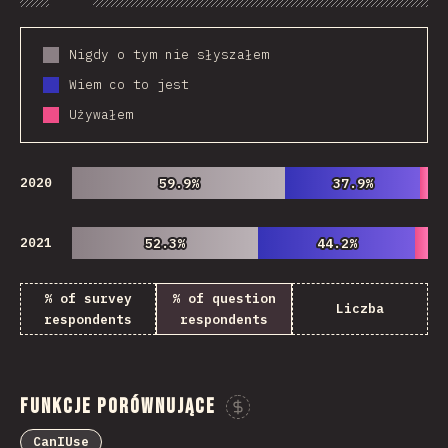
Chart
Data
Share
Customize 
Nigdy o tym nie słyszałem
Wiem co to jest
Używałem
2020
59.9%
59.9%
37.9%
37.9%
2021
52.3%
52.3%
44.2%
44.2%
% of survey
% of question
Liczba
respondents
respondents
Funkcje Porównujące
Sponsor This Chart
CanIUse