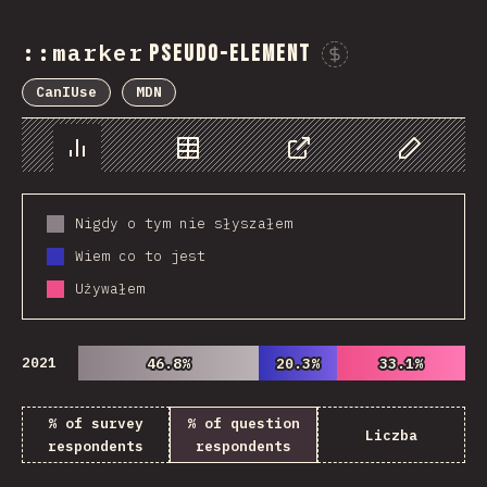
::marker
pseudo-element
Sponsor 
CanIUse
MDN
Chart
Data
Share
Customize 
Nigdy o tym nie słyszałem
Wiem co to jest
Używałem
2021
46.8%
46.8%
20.3%
20.3%
33.1%
33.1%
% of survey
% of question
Liczba
respondents
respondents