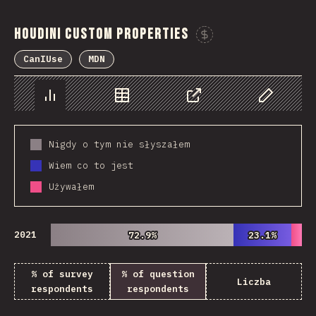
Houdini Custom Properties
Sponsor This 
CanIUse
MDN
Chart
Data
Share
Customize 
Nigdy o tym nie słyszałem
Wiem co to jest
Używałem
2021
72.9%
72.9%
23.1%
23.1%
% of survey
% of question
Liczba
respondents
respondents