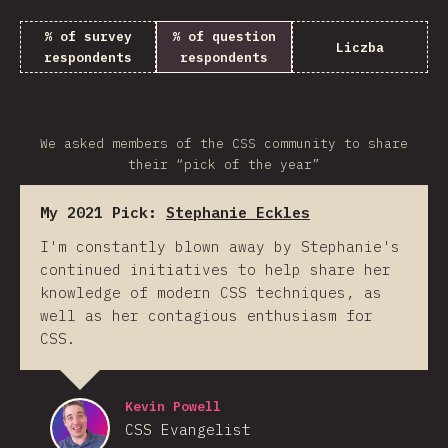
% of survey
% of question
Liczba
respondents
respondents
We asked members of the CSS community to share
their “pick of the year”
My 2021 Pick:
Stephanie Eckles
I'm constantly blown away by Stephanie's
continued initiatives to help share her
knowledge of modern CSS techniques, as
well as her contagious enthusiasm for
CSS.
Kevin Powell
CSS Evangelist