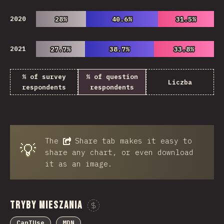
2020
28%
28%
40.6%
40.6%
31.5%
31.5%
2021
27.7%
27.7%
38.7%
38.7%
33.8%
33.8%
% of survey
% of question
Liczba
respondents
respondents
The
Share
tab makes it easy to
💡
share any chart, or even download
it as an image.
Tryby Mieszania
Sponsor This Chart
CanIUse
MDN