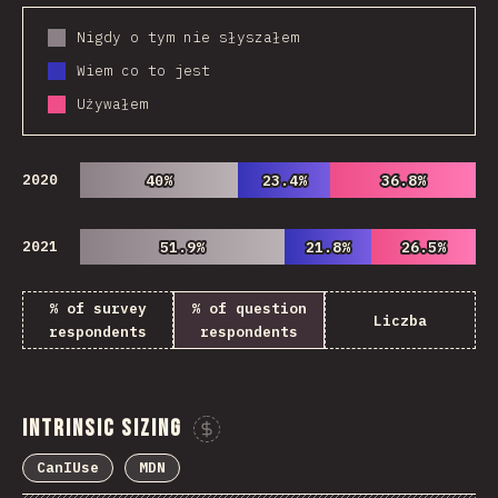
Nigdy o tym nie słyszałem
Wiem co to jest
Używałem
2020
40%
40%
23.4%
23.4%
36.8%
36.8%
2021
51.9%
51.9%
21.8%
21.8%
26.5%
26.5%
% of survey
% of question
Liczba
respondents
respondents
Intrinsic Sizing
Sponsor This Chart
CanIUse
MDN