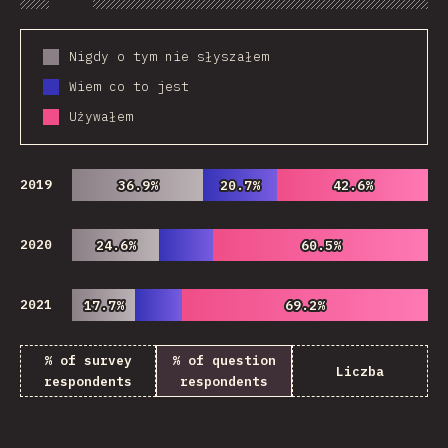
Chart
Data
Share
Customize 
Nigdy o tym nie słyszałem
Wiem co to jest
Używałem
2019
36.9%
36.9%
20.7%
20.7%
42.6%
42.6%
2020
24.6%
24.6%
60.5%
60.5%
2021
17.7%
17.7%
69.2%
69.2%
% of survey
% of question
Liczba
respondents
respondents