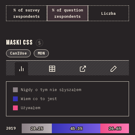
% of survey
% of question
Liczba
respondents
respondents
Maski CSS
Sponsor This Chart
CanIUse
MDN
Chart
Data
Share
Customize 
Nigdy o tym nie słyszałem
Wiem co to jest
Używałem
2019
28.2%
28.2%
45.3%
45.3%
26.6%
26.6%