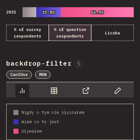
2021
21.8%
21.8%
65.9%
65.9%
% of survey
% of question
Liczba
respondents
respondents
backdrop-filter
Sponsor This Chart
CanIUse
MDN
Chart
Data
Share
Customize 
Nigdy o tym nie słyszałem
Wiem co to jest
Używałem