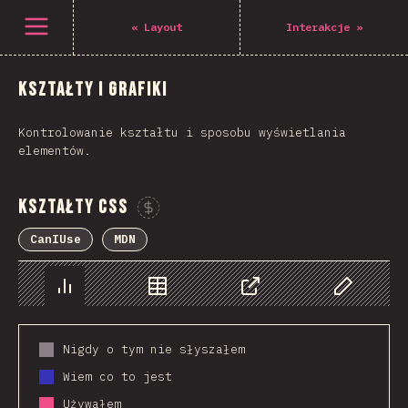
Open menu
«
Layout
Interakcje
»
Kształty i grafiki
Kontrolowanie kształtu i sposobu wyświetlania
elementów.
Kształty CSS
Sponsor This Chart
CanIUse
MDN
Chart
Data
Share
Customize 
Nigdy o tym nie słyszałem
Wiem co to jest
Używałem