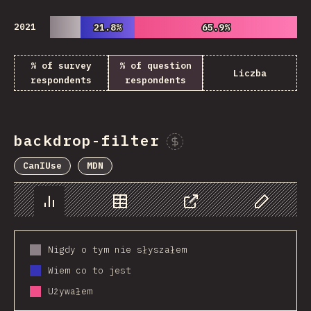
2021
21.8%
21.8%
65.9%
65.9%
% of survey
% of question
Liczba
respondents
respondents
backdrop-filter
Sponsor This Chart
CanIUse
MDN
Chart
Data
Share
Customize 
Nigdy o tym nie słyszałem
Wiem co to jest
Używałem