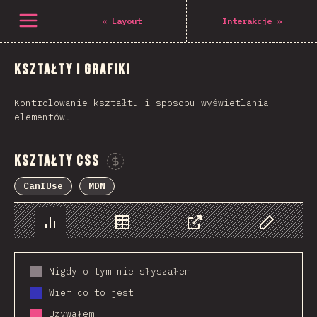
Navigated to The State of CSS 2021
Open menu
«
Layout
Interakcje
»
Kształty i grafiki
Kontrolowanie kształtu i sposobu wyświetlania
elementów.
Kształty CSS
Sponsor This Chart
CanIUse
MDN
Chart
Data
Share
Customize 
Nigdy o tym nie słyszałem
Wiem co to jest
Używałem