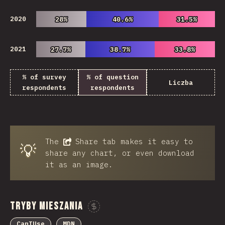
2020
28%
28%
40.6%
40.6%
31.5%
31.5%
2021
27.7%
27.7%
38.7%
38.7%
33.8%
33.8%
% of survey
% of question
Liczba
respondents
respondents
The
Share
tab makes it easy to
💡
share any chart, or even download
it as an image.
Tryby Mieszania
Sponsor This Chart
CanIUse
MDN