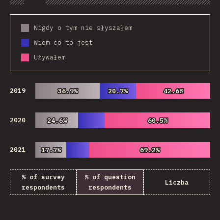
Chart
Data
Share
Customize 
Nigdy o tym nie słyszałem
Wiem co to jest
Używałem
2019
36.9%
36.9%
20.7%
20.7%
42.6%
42.6%
2020
24.6%
24.6%
60.5%
60.5%
2021
17.7%
17.7%
69.2%
69.2%
% of survey
% of question
Liczba
respondents
respondents