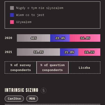
Nigdy o tym nie słyszałem
Wiem co to jest
Używałem
2020
40%
40%
23.4%
23.4%
36.8%
36.8%
2021
51.9%
51.9%
21.8%
21.8%
26.5%
26.5%
% of survey
% of question
Liczba
respondents
respondents
Intrinsic Sizing
Sponsor This Chart
CanIUse
MDN