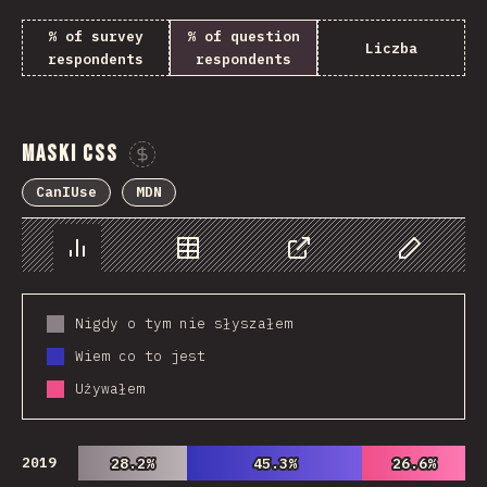
% of survey
% of question
Liczba
respondents
respondents
Maski CSS
Sponsor This Chart
CanIUse
MDN
Chart
Data
Share
Customize 
Nigdy o tym nie słyszałem
Wiem co to jest
Używałem
2019
28.2%
28.2%
45.3%
45.3%
26.6%
26.6%