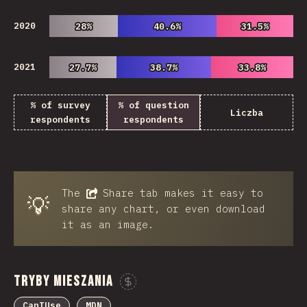
2020
28%
28%
40.6%
40.6%
31.5%
31.5%
2021
27.7%
27.7%
38.7%
38.7%
33.8%
33.8%
% of survey
% of question
Liczba
respondents
respondents
The
Share
tab makes it easy to
💡
share any chart, or even download
it as an image.
Tryby Mieszania
Sponsor This Chart
CanIUse
MDN