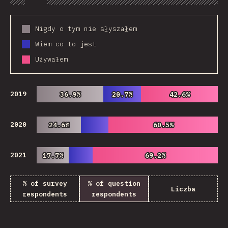
Chart
Data
Share
Customize 
Nigdy o tym nie słyszałem
Wiem co to jest
Używałem
2019
36.9%
36.9%
20.7%
20.7%
42.6%
42.6%
2020
24.6%
24.6%
60.5%
60.5%
2021
17.7%
17.7%
69.2%
69.2%
% of survey
% of question
Liczba
respondents
respondents