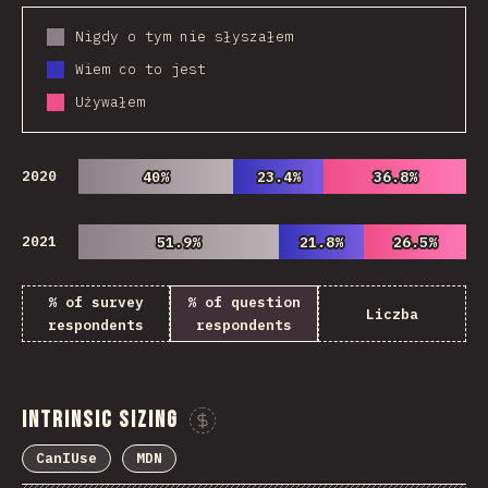
Nigdy o tym nie słyszałem
Wiem co to jest
Używałem
2020
40%
40%
23.4%
23.4%
36.8%
36.8%
2021
51.9%
51.9%
21.8%
21.8%
26.5%
26.5%
% of survey
% of question
Liczba
respondents
respondents
Intrinsic Sizing
Sponsor This Chart
CanIUse
MDN