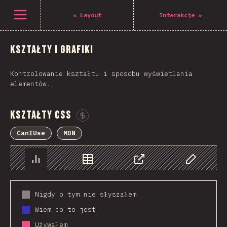
Navigated to The State of CSS 2021
Open menu
«
Layout
Interakcje
»
Kształty i grafiki
Kontrolowanie kształtu i sposobu wyświetlania
elementów.
Kształty CSS
Sponsor This Chart
CanIUse
MDN
Chart
Data
Share
Customize 
Nigdy o tym nie słyszałem
Wiem co to jest
Używałem