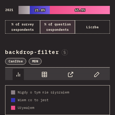
2021
21.8%
21.8%
65.9%
65.9%
% of survey
% of question
Liczba
respondents
respondents
backdrop-filter
Sponsor This Chart
CanIUse
MDN
Chart
Data
Share
Customize 
Nigdy o tym nie słyszałem
Wiem co to jest
Używałem