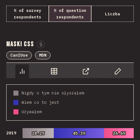
% of survey
% of question
Liczba
respondents
respondents
Maski CSS
Sponsor This Chart
CanIUse
MDN
Chart
Data
Share
Customize 
Nigdy o tym nie słyszałem
Wiem co to jest
Używałem
2019
28.2%
28.2%
45.3%
45.3%
26.6%
26.6%