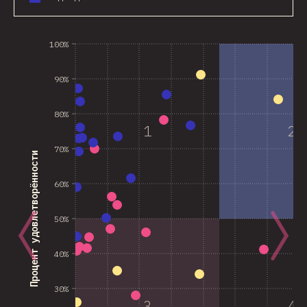
100%
90%
80%
1
2
70%
Процент удовлетворённости
60%
50%
40%
30%
3
4