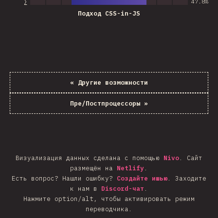
∑
47.8
%
Подход CSS-in-JS
«
Другие возможности
Пре/Постпроцессоры
»
Визуализация данных сделана с помощью
Nivo
.
Сайт
размещён на
Netlify
.
Есть вопрос? Нашли ошибку?
Создайте ишью
.
Заходите
к нам в
Discord-чат
.
Нажмите option/alt, чтобы активировать режим
переводчика.