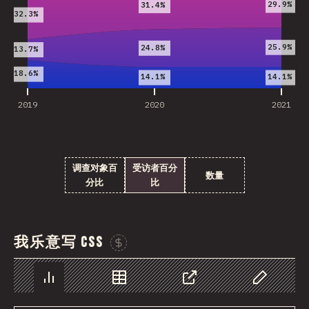
29.9%
31.4%
32.3%
25.9%
24.8%
13.7%
18.6%
14.1%
14.1%
2019
2020
2021
调查对象百
受访者百分
数量
分比
比
我乐意写 CSS
Sponsor This Chart
图表
数据
分享
自定义数据