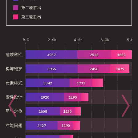
第二轮胜出
第三轮胜出
0.0
2.0k
4.0k
6.0k
8.0k
浏览器兼容性
3937
2540
1601
架构与维护
3955
2456
1479
表单元素样式
3342
1733
响应性设计
2920
1295
布局与定位
2608
1130
性能问题
2427
1190