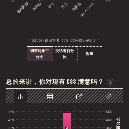
No Answer
很不开心
不开心
中立
开心
很开心
“6585问题回答者（75.6%完成百分比）”
调查对象百
受访者百分
数量
分比
比
总的来讲，你对现有 CSS 满意吗？
图表
数据
分享
自定义数据
50%
50%
40%
40%
30%
30%