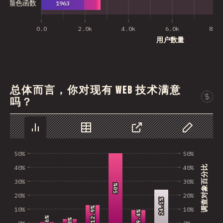
颜色函数
1963
0.0
2.0k
4.0k
6.0k
8.0k
用户数量
总体而言，你对现有 WEB 技术满意
吗？
图表
数据
分享
自定义数据
50%
50%
40%
40%
调查对象百分比
30%
30%
50%
50%
20%
20%
24.1%
24.1%
12.9%
12.9%
10%
10%
9.4%
9.4%
0.6%
0.6%
3%
3%
0%
0%