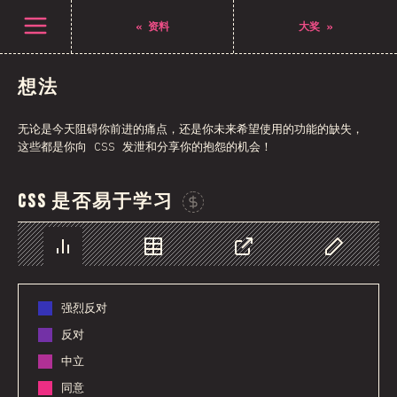
打开菜单
«
资料
大奖
»
想法
无论是今天阻碍你前进的痛点，还是你未来希望使用的功能的缺失，
这些都是你向 CSS 发泄和分享你的抱怨的机会！
CSS 是否易于学习
Sponsor This Chart
图表
数据
分享
自定义数据
强烈反对
反对
中立
同意