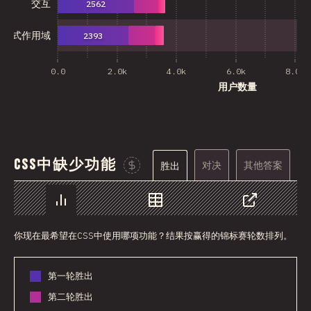
交互
2562
样式作用域
2393
0.0
2.0k
4.0k
6.0k
8.0k
用户数量
CSS中缺少功能
对决
其他答案
胜出
Sponsor This Chart
图表
数据
分享
你现在最希望在CSS中使用哪项功能？结果按赢得的锦标赛轮数排列。
第一轮胜出
第二轮胜出