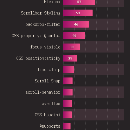
Flexbox
57
Scrollbar Styling
53
backdrop-filter
46
CSS property: @conta…
40
:focus-visible
30
CSS position:sticky
25
line-clamp
Scroll Snap
scroll-behavior
overflow
CSS Houdini
@supports