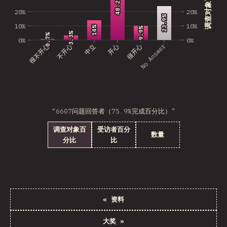
调查对象百分比
48.2%
48.2%
20%
20%
23.9%
23.9%
10%
10%
14%
14%
9.9%
9.9%
3.3%
3.3%
0.7%
0.7%
0%
0%
No Answer
很不开心
不开心
中立
开心
很开心
“6607问题回答者（75.9%完成百分比）”
调查对象百
受访者百分
数量
分比
比
«
资料
大奖
»