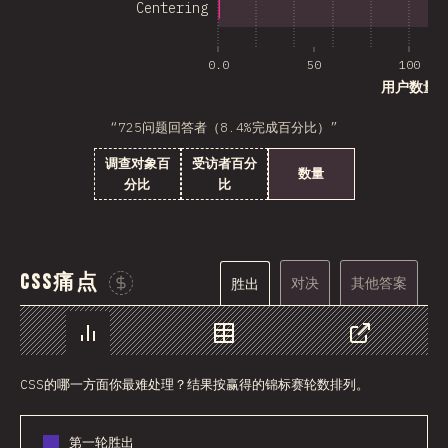
Centering
0.0
50
100
用户数量
“725问题回答者（8.4%完成百分比）”
调查对象百
受访者百分
数量
分比
比
CSS痛点
对决
其他答案
胜出
Sponsor This Chart
图表
数据
分享
CSS的哪一方面你最难处理？结果按赢得的锦标赛轮数排列。
第一轮胜出