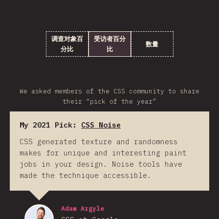
调查对象百
受访者百分
数量
分比
比
We asked members of the CSS community to share
their “pick of the year”
My 2021 Pick:
CSS Noise
CSS generated texture and randomness
makes for unique and interesting paint
jobs in your design. Noise tools have
made the technique accessible.
Adam Argyle