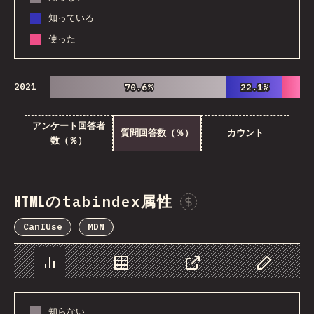
知っている
使った
2021
70.6%
70.6%
22.1%
22.1%
アンケート回答者
質問回答数（％）
カウント
数（％）
tabindex
HTMLの
属性
Sponsor This Chart
CanIUse
MDN
チャート
データ
シェア
Customize 
知らない