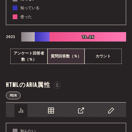
知っている
使った
2021
73.2%
73.2%
アンケート回答者
質問回答数（％）
カウント
数（％）
HTMLのARIA属性
Sponsor This Chart
MDN
チャート
データ
シェア
Customize 
知らない