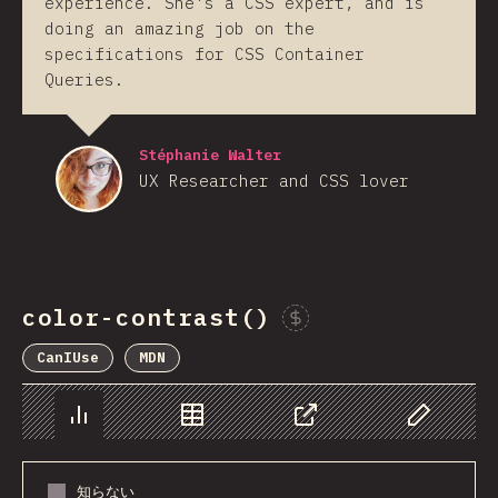
experience. She's a CSS expert, and is
doing an amazing job on the
specifications for CSS Container
Queries.
Stéphanie Walter
UX Researcher and CSS lover
color-contrast()
Sponsor This Chart
CanIUse
MDN
チャート
データ
シェア
Customize 
知らない