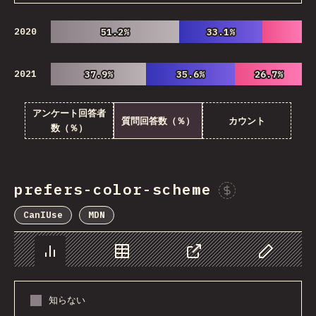
2020
51.2%
51.2%
33.1%
33.1%
2021
37.9%
37.9%
35.6%
35.6%
26.7%
26.7%
アンケート回答者
質問回答数（％）
カウント
数（％）
prefers-color-scheme
Spon
CanIUse
MDN
チャート
データ
シェア
Customize 
知らない