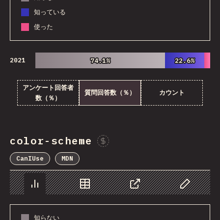
知っている
使った
2021
74.1%
74.1%
22.6%
22.6%
アンケート回答者
質問回答数（％）
カウント
数（％）
color-scheme
Sponsor This Chart
CanIUse
MDN
チャート
データ
シェア
Customize 
知らない