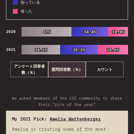
知っている
使った
2020
47%
47%
34.4%
34.4%
18.8%
18.8%
2021
36.2%
36.2%
35.3%
35.3%
28.6%
28.6%
アンケート回答者
質問回答数（％）
カウント
数（％）
We asked members of the CSS community to share
their “pick of the year”
My 2021 Pick:
Amelia Wattenberger
Amelia is creating some of the most