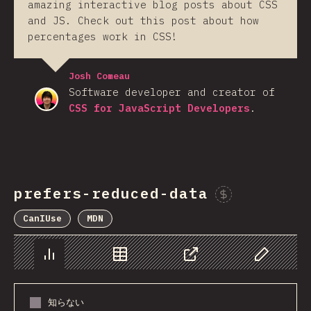
amazing interactive blog posts about CSS
and JS. Check out this post about how
percentages work in CSS!
Josh Comeau
Software developer and creator of
CSS for JavaScript Developers
.
prefers-reduced-data
Spon
CanIUse
MDN
チャート
データ
シェア
Customize 
知らない