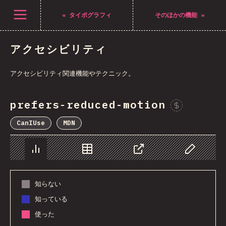
Navigated to The State of CSS 2021
メニューを開く
«
タイポグラフィ
そのほかの機能
»
アクセシビリティ
アクセシビリティ関連機能やテクニック。
prefers-reduced-motion
CanIUse
MDN
チャート
データ
シェア
Customize 
知らない
知っている
使った