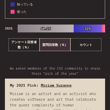
知っている
使った
2021
64.2%
64.2%
32%
32%
アンケート回答者
質問回答数（％）
カウント
数（％）
We asked members of the CSS community to share
their “pick of the year”
My 2021 Pick:
Miriam Suzanne
Miriam is an artist and an activist who
creates software and art that celebrate
the queer complexity of human