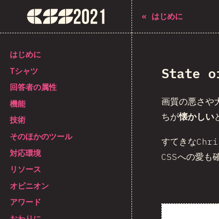
The State of CSS 2021
«
はじめに
[ja-JP] general.back_to_intro
はじめに
State
Tシャツ
回答者の属性
画質の悪さや
機能
ちが
懐かしい
技術
そのほかのツール
すてきなChr
対応環境
CSSへの愛も
リソース
オピニオン
アワード
おわりに