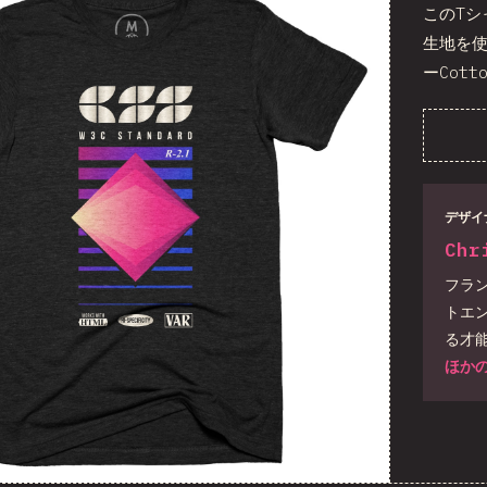
このT
生地を
ーCott
デザイ
Chr
フラ
トエ
る才
ほか