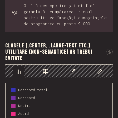
O altă descoperire științifică
garantată: cumpărarea tricoului
💡
nostru îți va îmbogăți cunoștințele
de programare cu peste 9.000!
Clasele (.center, .large-text etc.)
utilitare (non-semantice) ar trebui
evitate
Grafic
Date
Share
Personaliz
Dezacord total
Dezacord
Neutru
Acord