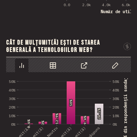
0.0
2.0k
4.0k
6.0k
Număr de utili
Cât de mulțumit(ă) ești de starea
generală a tehnologiilor web?
% din respondenții sondajului
Grafic
Date
Share
Personaliz
50%
50%
40%
40%
30%
30%
50%
50%
20%
20%
24.1%
24.1%
12.9%
12.9%
10%
10%
9.4%
9.4%
0.6%
0.6%
3%
3%
0%
0%
Nemulțumit(ă)
Neutru
Mulțumit(ă)