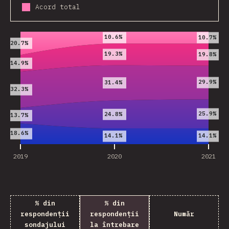
Acord total
2019
2020
2021
10.6%
10.7%
20.7%
19.3%
19.8%
14.9%
29.9%
31.4%
32.3%
25.9%
24.8%
13.7%
18.6%
14.1%
14.1%
2019
2020
2021
% din
% din
respondenții
respondenții
Număr
sondajului
la întrebare