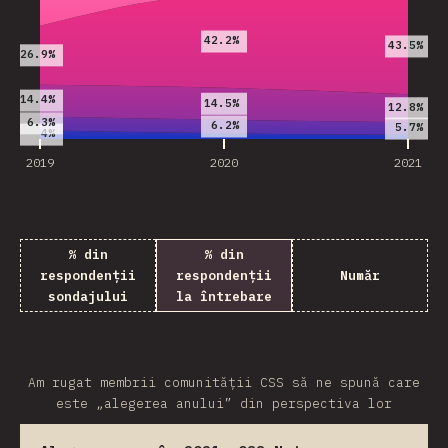
42.2%
43.5%
26.9%
14.4%
14.5%
12.8%
6.3%
6.2%
5.7%
4%
2019
2020
2021
% din
% din
respondenții
respondenții
Număr
sondajului
la întrebare
Am rugat membrii comunității CSS să ne spună care
este „alegerea anului” din perspectiva lor