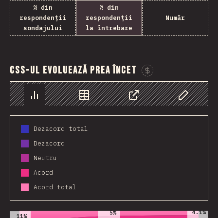
% din
% din
respondenții
respondenții
Număr
sondajului
la întrebare
CSS-ul evoluează prea încet
Susține ace
Grafic
Date
Share
Personaliz
Dezacord total
Dezacord
Neutru
Acord
Acord total
2019
2020
2021
4.1%
5%
11%