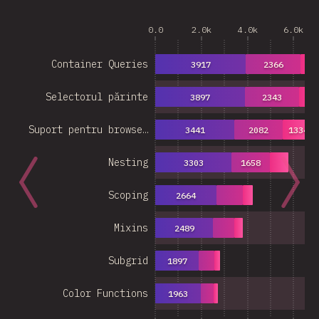
0.0
2.0k
4.0k
6.0k
Container Queries
3917
2366
13
Selectorul părinte
3897
2343
Suport pentru browse…
3441
2082
1334
Nesting
3303
1658
Scoping
2664
Mixins
2489
Subgrid
1897
Color Functions
1963