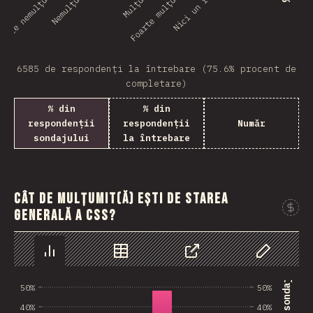
oarte nemulțumit(ă)
Foarte mulțumit(ă)
Nici un răspuns
6585 de respondenți la întrebare (75.6% procent de
completare)
% din
% din
respondenții
respondenții
Număr
sondajului
la întrebare
Cât de mulțumit(ă) ești de starea
generală a CSS?
Grafic
Date
Share
Personaliz
50%
50%
40%
40%