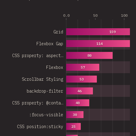
0.0
50
100
Grid
159
Flexbox Gap
114
CSS property: aspect…
80
Flexbox
57
Scrollbar Styling
53
backdrop-filter
46
CSS property: @conta…
40
:focus-visible
30
CSS position:sticky
25