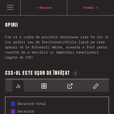
Deschide meniu
«
Resurse
Premii
»
Opinii
Fie că e vorba de punctele dureroase care te țin în
loc astăzi sau de funcționalitățile lipsă pe care
sperai să le folosești mâine, aceasta a fost șansa
voastră de a dezvălui și împărtăși nemulțumiri
legate de CSS!
CSS-ul este ușor de învățat
Susține acest
Grafic
Date
Share
Personaliz
Dezacord total
Dezacord