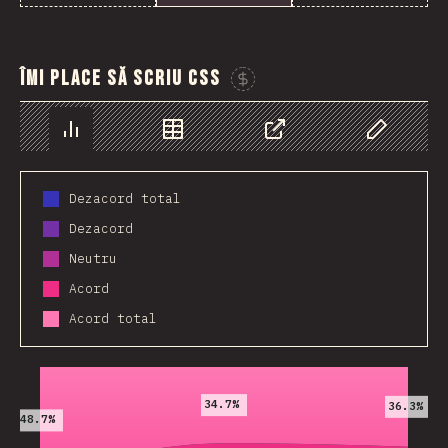
Îmi place să scriu CSS
Susține acest grafic
Grafic
Date
Share
Personaliz
Dezacord total
Dezacord
Neutru
Acord
Acord total
2019
2020
2021
34.7%
36.3%
48.7%