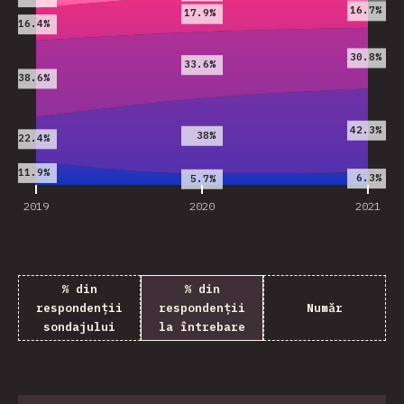
16.7%
17.9%
16.4%
30.8%
33.6%
38.6%
42.3%
38%
22.4%
11.9%
6.3%
5.7%
2019
2020
2021
% din
% din
respondenții
respondenții
Număr
sondajului
la întrebare