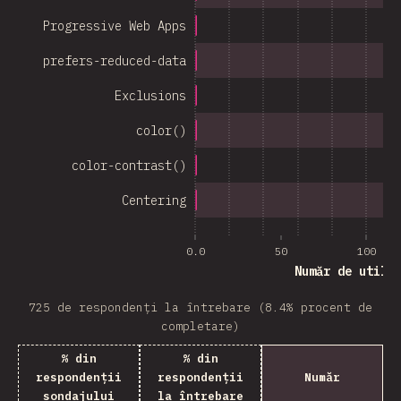
Progressive Web Apps
prefers-reduced-data
Exclusions
color()
color-contrast()
Centering
0.0
50
100
Număr de utili
725 de respondenți la întrebare (8.4% procent de
completare)
% din
% din
respondenții
respondenții
Număr
sondajului
la întrebare