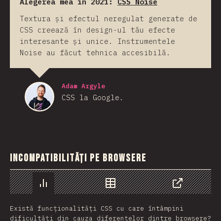
Alegerea mea în 2021:
CSS Noise
Textura și efectul neregulat generate de
CSS creează în design-ul tău efecte
interesante și unice. Instrumentele
Noise au făcut tehnica accesibilă.
Adam Argyle
CSS la Google.
Incompatibilități pe browsere
Grafic
Date
Share
Există funcționalități CSS cu care întâmpini
dificultăți din cauza diferențelor dintre browsere?