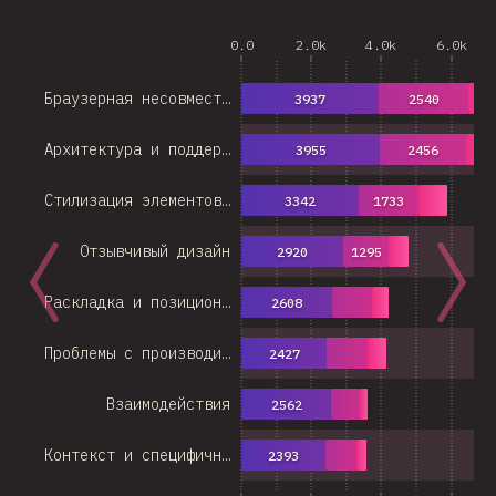
0.0
2.0k
4.0k
6.0k
Браузерная несовмест…
3937
2540
16
Архитектура и поддер…
3955
2456
14
Стилизация элементов…
3342
1733
Отзывчивый дизайн
2920
1295
Раскладка и позицион…
2608
Проблемы с производи…
2427
Взаимодействия
2562
Контекст и специфичн…
2393