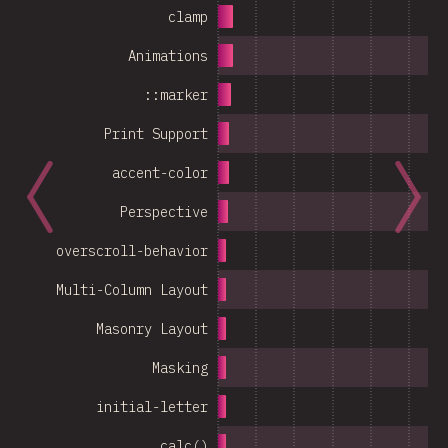
clamp
Animations
::marker
Print Support
accent-color
Perspective
overscroll-behavior
Multi-Column Layout
Masonry Layout
Masking
initial-letter
calc()