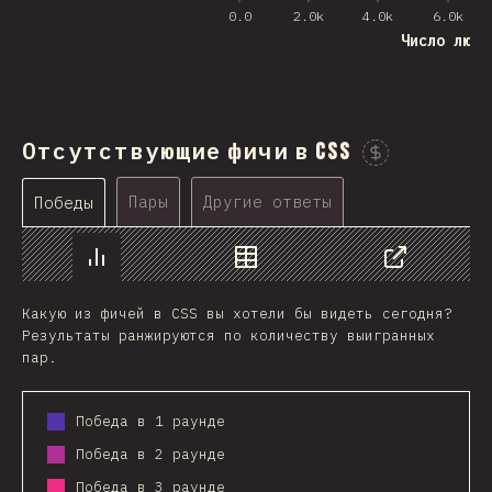
0.0
2.0k
4.0k
6.0k
Число люде
Отсутствующие фичи в CSS
Проспо
Пары
Другие ответы
Победы
График
Данные
Поделиться
Какую из фичей в CSS вы хотели бы видеть сегодня?
Результаты ранжируются по количеству выигранных
пар.
Победа в 1 раунде
Победа в 2 раунде
Победа в 3 раунде