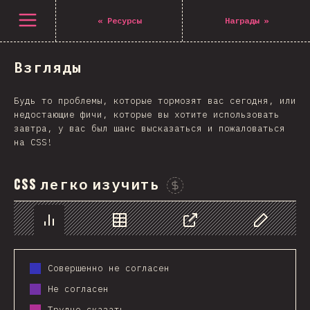
Открыть меню
«
Ресурсы
Награды
»
Взгляды
Будь то проблемы, которые тормозят вас сегодня, или
недостающие фичи, которые вы хотите использовать
завтра, у вас был шанс высказаться и пожаловаться
на CSS!
CSS легко изучить
Проспонсировать этот гра
График
Данные
Поделиться
Изменить д
Совершенно не согласен
Не согласен
Трудно сказать