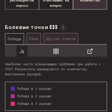
респондентов
ответивших на
Количество
опроса
вопрос
Болевые точки CSS
Проспонсировать этот гра
Пары
Другие ответы
Победы
График
Данные
Поделиться
Наиболее часто возникающая проблема при работе с
CSS? Результаты ранжируются по количеству
выигранных раундов.
Победа в 1 раунде
Победа в 2 раунде
Победа в 3 раунде