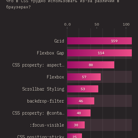
Что в CSS трудно использовать из-за различий в
браузерах?
0.0
50
100
Grid
159
Flexbox Gap
114
CSS property: aspect…
80
Flexbox
57
Scrollbar Styling
53
backdrop-filter
46
CSS property: @conta…
40
:focus-visible
30
CSS position:sticky
25