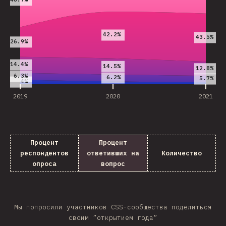
42.2%
43.5%
26.9%
14.4%
14.5%
12.8%
6.3%
6.2%
5.7%
4%
2019
2020
2021
Процент
Процент
респондентов
ответивших на
Количество
опроса
вопрос
Мы попросили участников CSS-сообщества поделиться
своим ”открытием года”