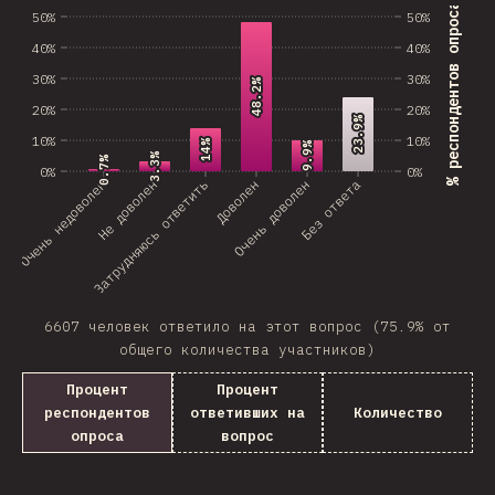
% респондентов опроса
50%
50%
40%
40%
30%
30%
48.2%
48.2%
20%
20%
23.9%
23.9%
10%
10%
14%
14%
9.9%
9.9%
3.3%
3.3%
0.7%
0.7%
0%
0%
Очень недоволен
Затрудняюсь ответить
Не доволен
Доволен
Очень доволен
Без ответа
6607 человек ответило на этот вопрос (75.9% от
общего количества участников)
Процент
Процент
респондентов
ответивших на
Количество
опроса
вопрос