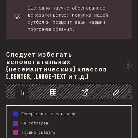
Ещё одно научно обоснованное
доказательство: покупка нашей
💡
футболки повысит ваши навыки
программирования!
Следует избегать
вспомогательных
(несемантических) классов
(.center, .large-text и т.д.)
График
Данные
Поделиться
Изменить д
Совершенно не согласен
Не согласен
Трудно сказать