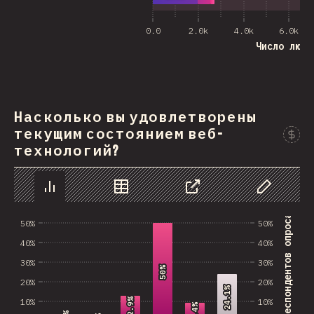
0.0
2.0k
4.0k
6.0k
Число люде
Насколько вы удовлетворены
текущим состоянием веб-
технологий?
График
Данные
Поделиться
Изменить д
% респондентов опроса
50%
50%
40%
40%
30%
30%
50%
50%
20%
20%
24.1%
24.1%
12.9%
12.9%
10%
10%
9.4%
9.4%