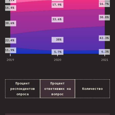
16.7%
17.9%
16.4%
30.8%
33.6%
38.6%
42.3%
38%
22.4%
11.9%
6.3%
5.7%
2019
2020
2021
Процент
Процент
респондентов
ответивших на
Количество
опроса
вопрос