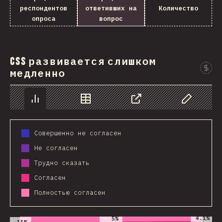
респондентов
ответивших на
Количество
опроса
вопрос
CSS развивается слишком
медленно
График
Данные
Поделиться
Изменить д
Совершенно не согласен
Не согласен
Трудно сказать
Согласен
Полностью согласен
2019
2020
2021
4.1%
5%
11%