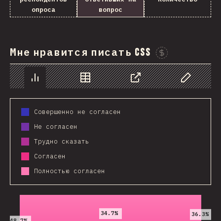
опроса
вопрос
Мне нравится писать CSS
Проспонси
График
Данные
Поделиться
Изменить д
Совершенно не согласен
Не согласен
Трудно сказать
Согласен
Полностью согласен
2019
2020
2021
34.7%
36.3%
48.7%