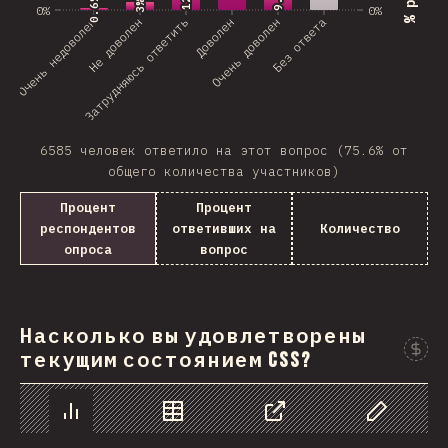
0.6%
0.6%
3%
3%
0%
0%
Очень недоволен
Затрудняюсь ответить
Не доволен
Доволен
Очень доволен
Без ответа
6585 человек ответило на этот вопрос (75.6% от
общего количества участников)
Процент
Процент
респондентов
ответивших на
Количество
опроса
вопрос
Насколько вы удовлетворены
текущим состоянием CSS?
График
Данные
Поделиться
Изменить д