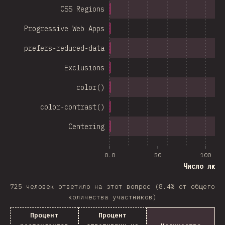
CSS Regions
Progressive Web Apps
prefers-reduced-data
Exclusions
color()
color-contrast()
Centering
0.0
50
100
Число люде
725 человек ответило на этот вопрос (8.4% от общего
количества участников)
Процент
Процент